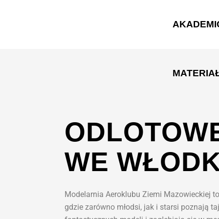
do
treści
AKADEMI
MATERIA
ODLOTOWE
WE WŁOD
Modelarnia Aeroklubu Ziemi Mazowieckiej to
gdzie zarówno młodsi, jak i starsi poznają ta