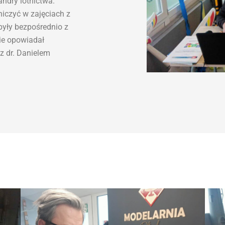
andry lotnictwa.
niczyć w zajęciach z
były bezpośrednio z
ie opowiadał
 z dr. Danielem