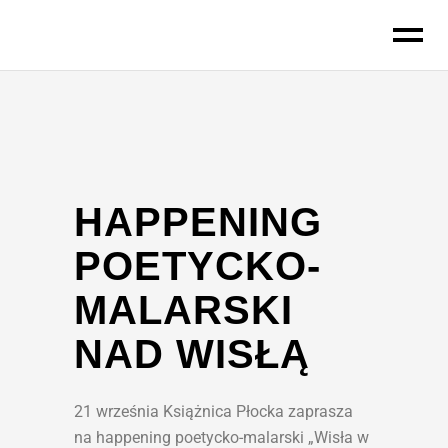
do
treści
HAPPENING
POETYCKO-
MALARSKI
NAD WISŁĄ
21 września Książnica Płocka zaprasza
na happening poetycko-malarski „Wisła w