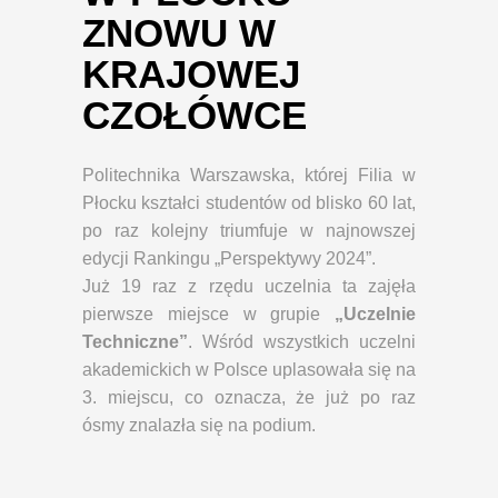
ZNOWU W
KRAJOWEJ
CZOŁÓWCE
Politechnika Warszawska, której Filia w
Płocku kształci studentów od blisko 60 lat,
po raz kolejny triumfuje w najnowszej
edycji Rankingu „Perspektywy 2024”.
Już 19 raz z rzędu uczelnia ta zajęła
pierwsze miejsce w grupie
„Uczelnie
Techniczne”
. Wśród wszystkich uczelni
akademickich w Polsce uplasowała się na
3. miejscu, co oznacza, że już po raz
ósmy znalazła się na podium.