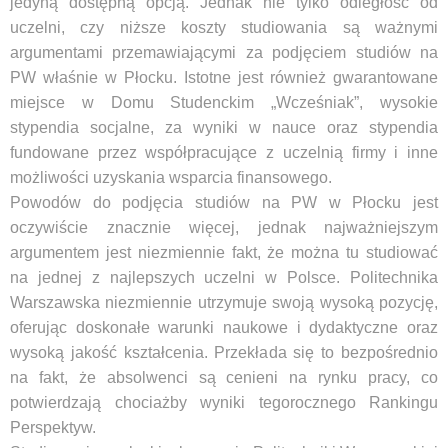
jedyną dostępną opcją. Jednak nie tylko odległość od
uczelni, czy niższe koszty studiowania są ważnymi
argumentami przemawiającymi za podjęciem studiów na
PW właśnie w Płocku. Istotne jest również gwarantowane
miejsce w Domu Studenckim „Wcześniak”, wysokie
stypendia socjalne, za wyniki w nauce oraz stypendia
fundowane przez współpracujące z uczelnią firmy i inne
możliwości uzyskania wsparcia finansowego.
Powodów do podjęcia studiów na PW w Płocku jest
oczywiście znacznie więcej, jednak najważniejszym
argumentem jest niezmiennie fakt, że można tu studiować
na jednej z najlepszych uczelni w Polsce. Politechnika
Warszawska niezmiennie utrzymuje swoją wysoką pozycję,
oferując doskonałe warunki naukowe i dydaktyczne oraz
wysoką jakość kształcenia. Przekłada się to bezpośrednio
na fakt, że absolwenci są cenieni na rynku pracy, co
potwierdzają chociażby wyniki tegorocznego Rankingu
Perspektyw.