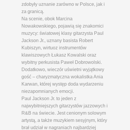
zdobyły uznanie zarówno w Polsce, jak i
za granicą.
Na scenie, obok Marcina
Nowakowskiego, pojawią się znakomici
muzycy: światowej klasy gitarzysta Paul
Jackson Jr., uznany basista Robert
Kubiszyn, wirtuoz instrumentów
klawiszowych Łukasz Kowalski oraz
wybitny perkusista Paweł Dobrowolski.
Dodatkowo, wieczór uświetni wyjątkowy
gość – charyzmatyczna wokalistka Ania
Karwan, której występ doda wydarzeniu
niezapomnianych emocji.
Paul Jackson Jr. to jeden z
najwybitniejszych gitarzystów jazzowych i
R&B na świecie. Jest cenionym solowym
artystą, a także muzykiem sesyjnym, który
brał udział w nagraniach najbardziej