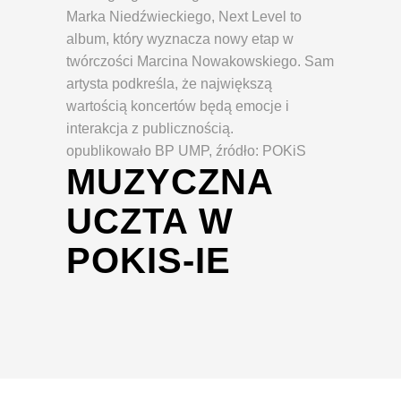
Marka Niedźwieckiego, Next Level to
album, który wyznacza nowy etap w
twórczości Marcina Nowakowskiego. Sam
artysta podkreśla, że największą
wartością koncertów będą emocje i
interakcja z publicznością.
opublikowało BP UMP, źródło: POKiS
MUZYCZNA
UCZTA W
POKIS-IE